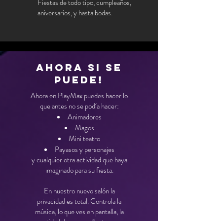
Fiestas de todo tipo, cumpleaños,
aniversarios, y hasta bodas.
Ahora si se
puede!
Ahora en PlayMax puedes hacer lo
que antes no se podía hacer:
Animadores
Magos
Mini teatro
Payasos y personajes
y cualquier otra actividad que haya
imaginado para su fiesta.
En nuestro nuevo salón la
privacidad es total. Controla la
música, lo que ves en pantalla, la