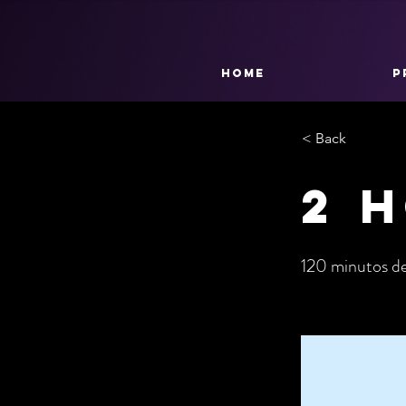
HOME
P
< Back
2 
120 minutos de