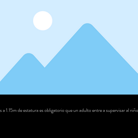
a 1.15m de estatura es obligatorio que un adulto entre a supervisar al niño