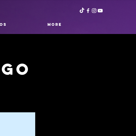
OS
More
ego