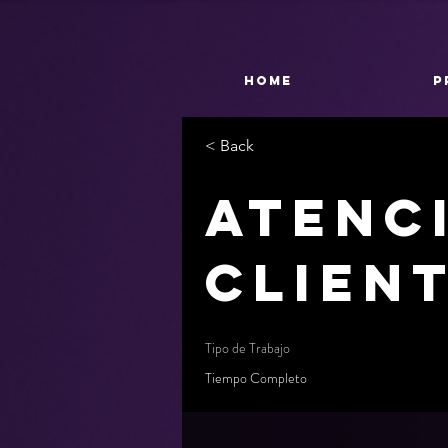
HOME
P
< Back
Atenc
Clien
Tipo de Trabajo
Tiempo Completo