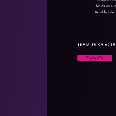
Residir en el 
Amable y de b
Envia tu CV act
Enviar CV