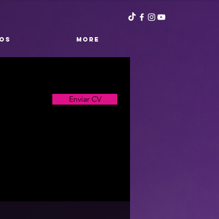
OS
More
Enviar CV